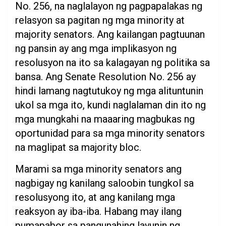
No. 256, na naglalayon ng pagpapalakas ng
relasyon sa pagitan ng mga minority at
majority senators. Ang kailangan pagtuunan
ng pansin ay ang mga implikasyon ng
resolusyon na ito sa kalagayan ng politika sa
bansa. Ang Senate Resolution No. 256 ay
hindi lamang nagtutukoy ng mga alituntunin
ukol sa mga ito, kundi naglalaman din ito ng
mga mungkahi na maaaring magbukas ng
oportunidad para sa mga minority senators
na maglipat sa majority bloc.
Marami sa mga minority senators ang
nagbigay ng kanilang saloobin tungkol sa
resolusyong ito, at ang kanilang mga
reaksyon ay iba-iba. Habang may ilang
pumapabor sa pangunahing layunin ng