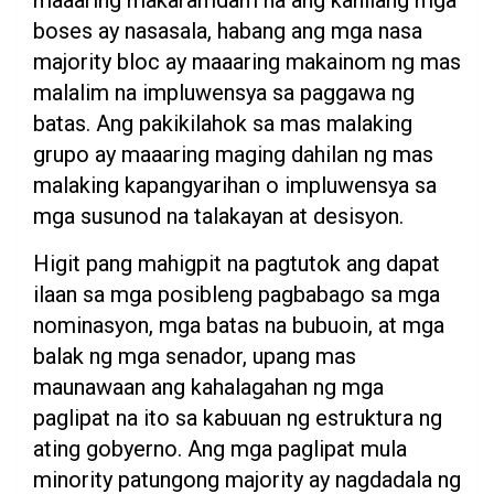
maaaring makaramdam na ang kanilang mga
boses ay nasasala, habang ang mga nasa
majority bloc ay maaaring makainom ng mas
malalim na impluwensya sa paggawa ng
batas. Ang pakikilahok sa mas malaking
grupo ay maaaring maging dahilan ng mas
malaking kapangyarihan o impluwensya sa
mga susunod na talakayan at desisyon.
Higit pang mahigpit na pagtutok ang dapat
ilaan sa mga posibleng pagbabago sa mga
nominasyon, mga batas na bubuoin, at mga
balak ng mga senador, upang mas
maunawaan ang kahalagahan ng mga
paglipat na ito sa kabuuan ng estruktura ng
ating gobyerno. Ang mga paglipat mula
minority patungong majority ay nagdadala ng