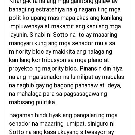
Kitang-kita na ang mga ganitong galaw ay
bahagi ng estratehiya na ginagamit ng mga
politiko upang mas mapalakas ang kanilang
impluwensya at makamit ang kanilang mga
layunin. Sinabi ni Sotto na ito ay maaaring
mangyari kung ang mga senador mula sa
minority bloc ay makikita ang halaga ng
kanilang kontribusyon sa mga plano at
proyekto ng majority bloc. Pinansin din niya
na ang mga senador na lumilipat ay madalas
na nagbibigay ng bagong pananaw at ideya,
na mahalaga para sa pagsasagawa ng
mabisang pulitika.
Bagaman hindi tiyak ang pangalan ng mga
senador na maaaring lumipat, siniguro ni
Sotto na ang kasalukuyang sitwasyon ay