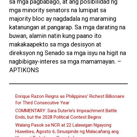
sa mga pagbabago, at ang posibilidad ng
mga minority senators na lumipat sa
majority bloc ay nagdadala ng maraming
katanungan at pangarap. Sa mga darating na
buwan, alamin natin kung paano ito
makakaapekto sa mga desisyon at
direksyon ng Senado sa mga isyu na higit na
nagbibigay-interes sa mga mamamayan. –
APTIKONS
Enrique Razon Reigns as Philippines’ Richest Billionaire
for Third Consecutive Year
COMMENTARY: Sara Duterte’s Impeachment Battle
Ends, but the 2028 Political Contest Begins
Walang Pasok sa NCR at 22 Lalawigan Ngayong
Huwebes, Agosto 6; Sinuspinde ng Malacañang ang