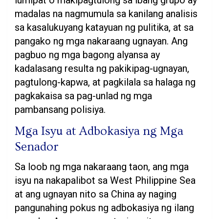
lumipat o makipagtulong sa ibang grupo ay
madalas na nagmumula sa kanilang analisis
sa kasalukuyang katayuan ng pulitika, at sa
pangako ng mga nakaraang ugnayan. Ang
pagbuo ng mga bagong alyansa ay
kadalasang resulta ng pakikipag-ugnayan,
pagtulong-kapwa, at pagkilala sa halaga ng
pagkakaisa sa pag-unlad ng mga
pambansang polisiya.
Mga Isyu at Adbokasiya ng Mga
Senador
Sa loob ng mga nakaraang taon, ang mga
isyu na nakapalibot sa West Philippine Sea
at ang ugnayan nito sa China ay naging
pangunahing pokus ng adbokasiya ng ilang