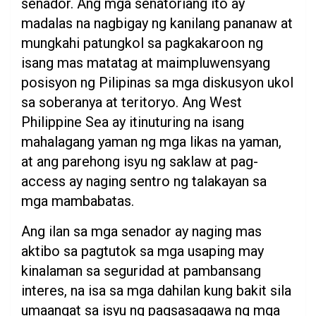
senador. Ang mga senatoriang ito ay
madalas na nagbigay ng kanilang pananaw at
mungkahi patungkol sa pagkakaroon ng
isang mas matatag at maimpluwensyang
posisyon ng Pilipinas sa mga diskusyon ukol
sa soberanya at teritoryo. Ang West
Philippine Sea ay itinuturing na isang
mahalagang yaman ng mga likas na yaman,
at ang parehong isyu ng saklaw at pag-
access ay naging sentro ng talakayan sa
mga mambabatas.
Ang ilan sa mga senador ay naging mas
aktibo sa pagtutok sa mga usaping may
kinalaman sa seguridad at pambansang
interes, na isa sa mga dahilan kung bakit sila
umaangat sa isyu ng pagsasagawa ng mga