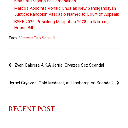
Klase at Trabaho sa Pamahalaan
Marcos Appoints Ronald Chua as New Sandiganbayan
Justice; Randolph Pascasio Named to Court of Appeals
BSKE 2026, Posibleng Mailipat sa 2028 sa Ilalim ng
House Bill
Tags:
Vicente Tito Sotto III
Post
Zyan Cabrera A.K.A Jerriel Cryazee Sex Scandal
navigation
Jerriel Cryazee, Gold Medalist, at Hinaharap na Scandal?
RECENT POST