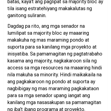
batas, kaya’t ang paglipat sa majority bloc ay
tila isang estratehiyang makakalutas ng
ganitong suliranin.
Dagdag pa rito, ang mga senador na
lumilipat sa majority bloc ay maaaring
makakuha ng mas maraming pondo at
suporta para sa kanilang mga proyekto at
inisyatiba. Sa pamamagitan ng pagtatrabaho
kasama ang majority, nagkakaroon sila ng
access sa mga resources na maaaring hindi
nila makuha sa minority. Hindi maikakaila na
ang pagkakaroon ng pondo at suporta ay
nagbibigay ng mas maraming pagkakataon
para sa mga senador upang iangat ang
kanilang mga nasasakupan sa pamamagitan
ng iba’t ibang programa at proyekto.