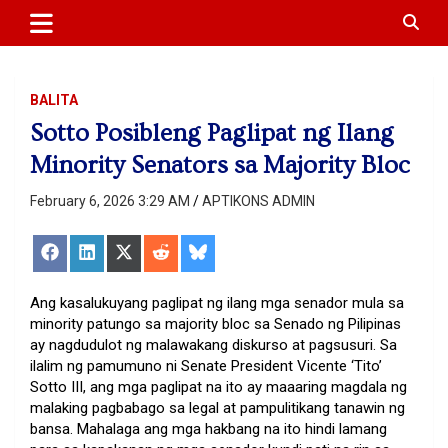
APTIKONS
content
BALITA
Sotto Posibleng Paglipat ng Ilang
Minority Senators sa Majority Bloc
February 6, 2026 3:29 AM
APTIKONS ADMIN
Share
Share
Share
Share
Share
on
on
on
on
on
Facebook
LinkedIn
X
Reddit
Bluesky
(Twitter)
Ang kasalukuyang paglipat ng ilang mga senador mula sa
minority patungo sa majority bloc sa Senado ng Pilipinas
ay nagdudulot ng malawakang diskurso at pagsusuri. Sa
ilalim ng pamumuno ni Senate President Vicente ‘Tito’
Sotto III, ang mga paglipat na ito ay maaaring magdala ng
malaking pagbabago sa legal at pampulitikang tanawin ng
bansa. Mahalaga ang mga hakbang na ito hindi lamang