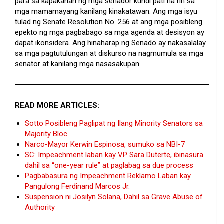
para sa kapakanan ng mga senador kundi pati na rin sa
mga mamamayang kanilang kinakatawan. Ang mga isyu
tulad ng Senate Resolution No. 256 at ang mga posibleng
epekto ng mga pagbabago sa mga agenda at desisyon ay
dapat ikonsidera. Ang hinaharap ng Senado ay nakasalalay
sa mga pagtutulungan at diskurso na nagmumula sa mga
senator at kanilang mga nasasakupan.
READ MORE ARTICLES:
Sotto Posibleng Paglipat ng Ilang Minority Senators sa
Majority Bloc
Narco-Mayor Kerwin Espinosa, sumuko sa NBI-7
SC: Impeachment laban kay VP Sara Duterte, ibinasura
dahil sa “one-year rule” at paglabag sa due process
Pagbabasura ng Impeachment Reklamo Laban kay
Pangulong Ferdinand Marcos Jr.
Suspension ni Josilyn Solana, Dahil sa Grave Abuse of
Authority