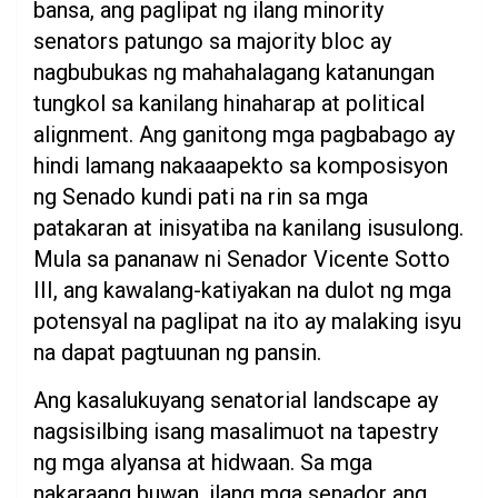
bansa, ang paglipat ng ilang minority
senators patungo sa majority bloc ay
nagbubukas ng mahahalagang katanungan
tungkol sa kanilang hinaharap at political
alignment. Ang ganitong mga pagbabago ay
hindi lamang nakaaapekto sa komposisyon
ng Senado kundi pati na rin sa mga
patakaran at inisyatiba na kanilang isusulong.
Mula sa pananaw ni Senador Vicente Sotto
III, ang kawalang-katiyakan na dulot ng mga
potensyal na paglipat na ito ay malaking isyu
na dapat pagtuunan ng pansin.
Ang kasalukuyang senatorial landscape ay
nagsisilbing isang masalimuot na tapestry
ng mga alyansa at hidwaan. Sa mga
nakaraang buwan, ilang mga senador ang