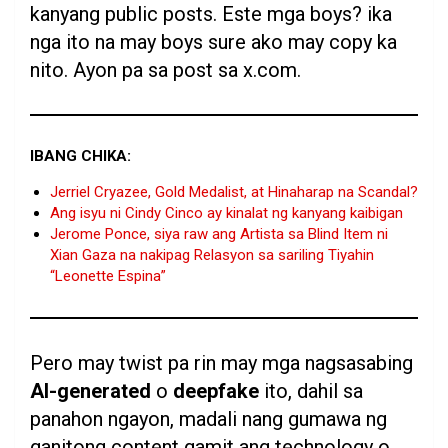
kanyang public posts. Este mga boys? ika
nga ito na may boys sure ako may copy ka
nito. Ayon pa sa post sa x.com.
IBANG CHIKA:
Jerriel Cryazee, Gold Medalist, at Hinaharap na Scandal?
Ang isyu ni Cindy Cinco ay kinalat ng kanyang kaibigan
Jerome Ponce, siya raw ang Artista sa Blind Item ni
Xian Gaza na nakipag Relasyon sa sariling Tiyahin
“Leonette Espina”
Pero may twist pa rin may mga nagsasabing
AI-generated
o
deepfake
ito, dahil sa
panahon ngayon, madali nang gumawa ng
ganitong content gamit ang technology o