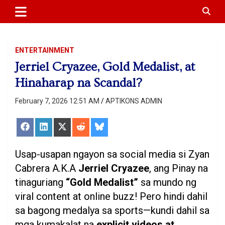
APTIKONS
content
ENTERTAINMENT
Jerriel Cryazee, Gold Medalist, at
Hinaharap na Scandal?
February 7, 2026 12:51 AM
APTIKONS ADMIN
Share
Share
Share
Share
Share
on
on
on
on
on
Facebook
LinkedIn
X
Reddit
Bluesky
(Twitter)
Usap-usapan ngayon sa social media si Zyan
Cabrera A.K.A
Jerriel Cryazee
, ang Pinay na
tinaguriang
“Gold Medalist”
sa mundo ng
viral content at online buzz! Pero hindi dahil
sa bagong medalya sa sports—kundi dahil sa
mga kumakalat na
explicit videos at