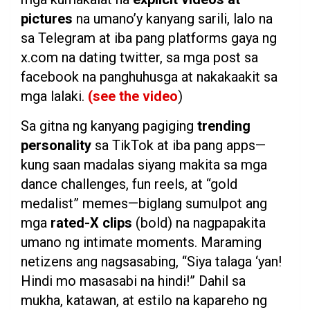
pictures
na umano’y kanyang sarili, lalo na
sa Telegram at iba pang platforms gaya ng
x.com na dating twitter, sa mga post sa
facebook na panghuhusga at nakakaakit sa
mga lalaki.
(see the video
)
Sa gitna ng kanyang pagiging
trending
personality
sa TikTok at iba pang apps—
kung saan madalas siyang makita sa mga
dance challenges, fun reels, at “gold
medalist” memes—biglang sumulpot ang
mga
rated-X clips
(bold) na nagpapakita
umano ng intimate moments. Maraming
netizens ang nagsasabing, “Siya talaga ‘yan!
Hindi mo masasabi na hindi!” Dahil sa
mukha, katawan, at estilo na kapareho ng