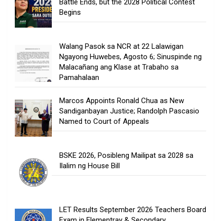
Battle Ends, but the 2028 Political Contest
Begins
Walang Pasok sa NCR at 22 Lalawigan
Ngayong Huwebes, Agosto 6; Sinuspinde ng
Malacañang ang Klase at Trabaho sa
Pamahalaan
Marcos Appoints Ronald Chua as New
Sandiganbayan Justice; Randolph Pascasio
Named to Court of Appeals
BSKE 2026, Posibleng Mailipat sa 2028 sa
Ilalim ng House Bill
LET Results September 2026 Teachers Board
Exam in Elementray & Secondary