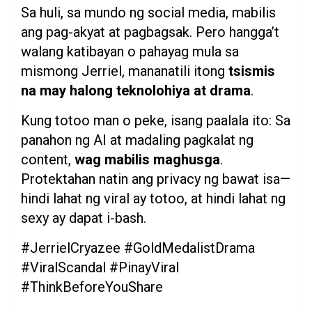
Sa huli, sa mundo ng social media, mabilis
ang pag-akyat at pagbagsak. Pero hangga’t
walang katibayan o pahayag mula sa
mismong Jerriel, mananatili itong
tsismis
na may halong teknolohiya at drama
.
Kung totoo man o peke, isang paalala ito: Sa
panahon ng AI at madaling pagkalat ng
content,
wag mabilis maghusga
.
Protektahan natin ang privacy ng bawat isa—
hindi lahat ng viral ay totoo, at hindi lahat ng
sexy ay dapat i-bash.
#JerrielCryazee #GoldMedalistDrama
#ViralScandal #PinayViral
#ThinkBeforeYouShare