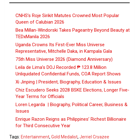
CNHS’s Roje Sirikit Matutes Crowned Most Popular
Queen of Calubian 2026
Bea Millan-Windorski Takes Pageantry Beyond Beauty at
TEDxManila 2026
Uganda Crowns Its First-Ever Miss Universe
Representative, Mitchelle Daka, in Kampala Gala
75th Miss Universe 2026 (Diamond Anniversary)
Leila de Lima’s DOJ Recorded ₱ 123.8 Million
Unliquidated Confidential Funds, COA Report Shows
Xi Jinping | President, Biography, Education & Issues
Chiz Escudero Seeks 2028 BSKE Elections, Longer Five-
Year Terms for Officials
Loren Legarda | Biography, Political Career, Business &
Issues
Enrique Razon Reigns as Philippines’ Richest Billionaire
for Third Consecutive Year
Tags:
Entertainment
,
Gold Medalist
,
Jerriel Cryazee