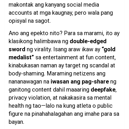
makontak ang kanyang social media
accounts at mga kaugnay, pero wala pang
opisyal na sagot.
Ano ang epekto nito? Para sa marami, ito ay
klasikong halimbawa ng
double-edged
sword
ng virality. Isang araw ikaw ay
“gold
medalist”
sa entertainment at fun content,
kinabukasan naman ay target ng scandal at
body-shaming. Maraming netizens ang
nananawagan na
iwasan ang pag-share
ng
ganitong content dahil maaaring
deepfake
,
privacy violation, at nakakasira sa mental
health ng tao—lalo na kung atleta o public
figure na pinahahalagahan ang imahe para sa
bayan.