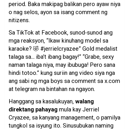
period. Baka makipag balikan pero ayaw niya
o nag selos, ayon sa isang comment ng
nitizens.
Sa TikTok at Facebook, sunod-sunod ang
mga reaksyon, “Ikaw kinuhang model sa
karaoke? 🤣 #jerrielcryazee” Gold medalist
talaga sa… iba’t ibang bagay!” “Grabe, sexy
naman talaga niya, may ibubuga! Pero sana
hindi totoo.” kung suriin ang video siya nga
ang sabi ng mga boys sa comment sa x.com
at telegram na bintahan na ngayon.
Hanggang sa kasalukuyan,
walang
direktang pahayag
mula kay Jerriel
Cryazee, sa kanyang management, o pamilya
tungkol sa isyung ito. Sinusubukan naming