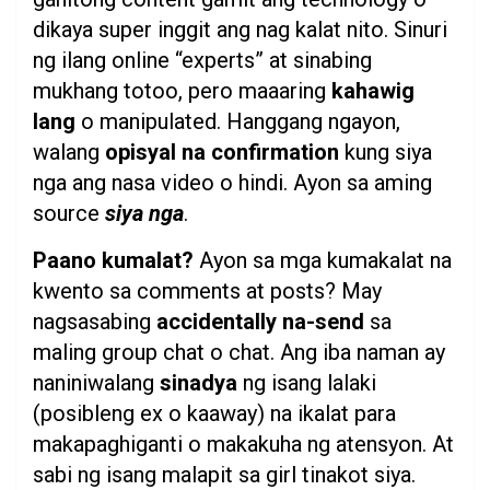
dikaya super inggit ang nag kalat nito. Sinuri
ng ilang online “experts” at sinabing
mukhang totoo, pero maaaring
kahawig
lang
o manipulated. Hanggang ngayon,
walang
opisyal na confirmation
kung siya
nga ang nasa video o hindi. Ayon sa aming
source
siya nga
.
Paano kumalat?
Ayon sa mga kumakalat na
kwento sa comments at posts? May
nagsasabing
accidentally na-send
sa
maling group chat o chat. Ang iba naman ay
naniniwalang
sinadya
ng isang lalaki
(posibleng ex o kaaway) na ikalat para
makapaghiganti o makakuha ng atensyon. At
sabi ng isang malapit sa girl tinakot siya.