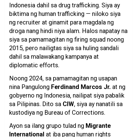
Indonesia dahil sa drug trafficking. Siya ay
biktima ng human trafficking — niloko siya
ng recruiter at ginamit para magdala ng
droga nang hindi niya alam. Halos napatay na
siya sa pamamagitan ng firing squad noong
2015, pero nailigtas siya sa huling sandali
dahil sa malawakang kampanya at
diplomatic efforts.
Noong 2024, sa pamamagitan ng usapan
nina Pangulong
Ferdinand Marcos Jr.
at ng
gobyerno ng Indonesia, nailipat siya pabalik
sa Pilipinas. Dito sa
CIW
, siya ay nanatili sa
kustodiya ng Bureau of Corrections.
Ayon sa ilang grupo tulad ng
Migrante
International
at iba pang human rights