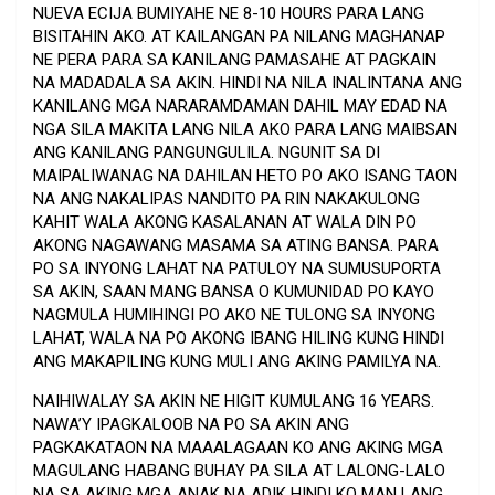
NUEVA ECIJA BUMIYAHE NE 8-10 HOURS PARA LANG
BISITAHIN AKO. AT KAILANGAN PA NILANG MAGHANAP
NE PERA PARA SA KANILANG PAMASAHE AT PAGKAIN
NA MADADALA SA AKIN. HINDI NA NILA INALINTANA ANG
KANILANG MGA NARARAMDAMAN DAHIL MAY EDAD NA
NGA SILA MAKITA LANG NILA AKO PARA LANG MAIBSAN
ANG KANILANG PANGUNGULILA. NGUNIT SA DI
MAIPALIWANAG NA DAHILAN HETO PO AKO ISANG TAON
NA ANG NAKALIPAS NANDITO PA RIN NAKAKULONG
KAHIT WALA AKONG KASALANAN AT WALA DIN PO
AKONG NAGAWANG MASAMA SA ATING BANSA. PARA
PO SA INYONG LAHAT NA PATULOY NA SUMUSUPORTA
SA AKIN, SAAN MANG BANSA O KUMUNIDAD PO KAYO
NAGMULA HUMIHINGI PO AKO NE TULONG SA INYONG
LAHAT, WALA NA PO AKONG IBANG HILING KUNG HINDI
ANG MAKAPILING KUNG MULI ANG AKING PAMILYA NA.
NAIHIWALAY SA AKIN NE HIGIT KUMULANG 16 YEARS.
NAWA’Y IPAGKALOOB NA PO SA AKIN ANG
PAGKAKATAON NA MAAALAGAAN KO ANG AKING MGA
MAGULANG HABANG BUHAY PA SILA AT LALONG-LALO
NA SA AKING MGA ANAK NA ADIK HINDI KO MAN LANG