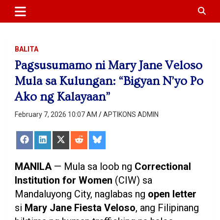
APTIKONS
content
BALITA
Pagsusumamo ni Mary Jane Veloso
Mula sa Kulungan: “Bigyan N’yo Po
Ako ng Kalayaan”
February 7, 2026 10:07 AM
APTIKONS ADMIN
Share
Share
Share
Share
Share
on
on
on
on
on
Facebook
LinkedIn
X
Reddit
Bluesky
(Twitter)
MANILA
— Mula sa loob ng
Correctional
Institution for Women
(CIW) sa
Mandaluyong City, naglabas ng
open letter
si
Mary Jane Fiesta Veloso
, ang Filipinang