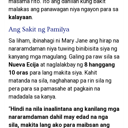
masama rito. Ito ang dahilan kung bakit
malakas ang panawagan niya ngayon para sa
kalayaan
.
Ang Sakit ng Pamilya
Sa liham, ibinahagi ni Mary Jane ang hirap na
nararamdaman niya tuwing binibisita siya ng
kanyang mga magulang. Galing pa raw sila sa
Nueva Ecija
at naglalakbay ng
8 hanggang
10 oras
para lang makita siya. Kahit
matanda na sila, naghahanap pa rin sila ng
pera para sa pamasahe at pagkain na
madadala sa kanya.
“
Hindi na nila inaalintana ang kanilang mga
nararamdaman dahil may edad na nga
sila, makita lang ako para maibsan ang