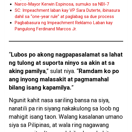
Narco-Mayor Kerwin Espinosa, sumuko sa NBI-7
SC: Impeachment laban kay VP Sara Duterte, ibinasura
dahil sa “one-year rule” at paglabag sa due process
Pagbabasura ng Impeachment Reklamo Laban kay
Pangulong Ferdinand Marcos Jr.
“
Lubos po akong nagpapasalamat sa lahat
ng tulong at suporta ninyo sa akin at sa
aking pamilya
,” sulat niya. “
Ramdam ko po
ang inyong malasakit at pagmamahal
bilang isang kapamilya.
”
Ngunit kahit nasa sariling bansa na siya,
nanatili pa rin siyang nakakulong sa loob ng
mahigit isang taon. Walang kasalanan umano
siya sa Pilipinas, at wala ring nagawang