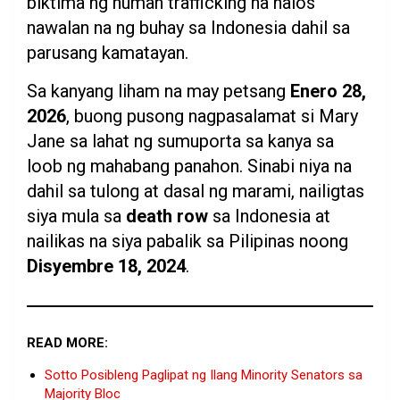
biktima ng human trafficking na halos
nawalan na ng buhay sa Indonesia dahil sa
parusang kamatayan.
Sa kanyang liham na may petsang
Enero 28,
2026
, buong pusong nagpasalamat si Mary
Jane sa lahat ng sumuporta sa kanya sa
loob ng mahabang panahon. Sinabi niya na
dahil sa tulong at dasal ng marami, nailigtas
siya mula sa
death row
sa Indonesia at
nailikas na siya pabalik sa Pilipinas noong
Disyembre 18, 2024
.
READ MORE:
Sotto Posibleng Paglipat ng Ilang Minority Senators sa
Majority Bloc