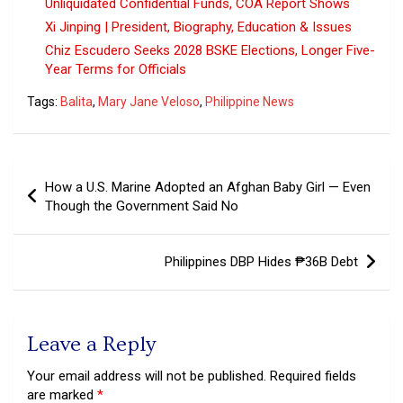
Unliquidated Confidential Funds, COA Report Shows
Xi Jinping | President, Biography, Education & Issues
Chiz Escudero Seeks 2028 BSKE Elections, Longer Five-
Year Terms for Officials
Tags:
Balita
,
Mary Jane Veloso
,
Philippine News
Post
How a U.S. Marine Adopted an Afghan Baby Girl — Even
navigation
Though the Government Said No
Philippines DBP Hides ₱36B Debt
Leave a Reply
Your email address will not be published.
Required fields
are marked
*