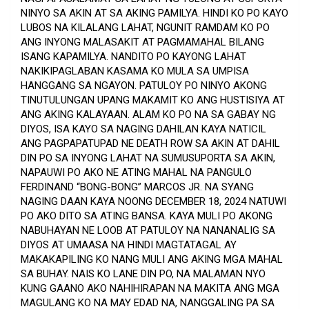
NINYO SA AKIN AT SA AKING PAMILYA. HINDI KO PO KAYO
LUBOS NA KILALANG LAHAT, NGUNIT RAMDAM KO PO
ANG INYONG MALASAKIT AT PAGMAMAHAL BILANG
ISANG KAPAMILYA. NANDITO PO KAYONG LAHAT
NAKIKIPAGLABAN KASAMA KO MULA SA UMPISA
HANGGANG SA NGAYON. PATULOY PO NINYO AKONG
TINUTULUNGAN UPANG MAKAMIT KO ANG HUSTISIYA AT
ANG AKING KALAYAAN. ALAM KO PO NA SA GABAY NG
DIYOS, ISA KAYO SA NAGING DAHILAN KAYA NATICIL
ANG PAGPAPATUPAD NE DEATH ROW SA AKIN AT DAHIL
DIN PO SA INYONG LAHAT NA SUMUSUPORTA SA AKIN,
NAPAUWI PO AKO NE ATING MAHAL NA PANGULO
FERDINAND “BONG-BONG” MARCOS JR. NA SYANG
NAGING DAAN KAYA NOONG DECEMBER 18, 2024 NATUWI
PO AKO DITO SA ATING BANSA. KAYA MULI PO AKONG
NABUHAYAN NE LOOB AT PATULOY NA NANANALIG SA
DIYOS AT UMAASA NA HINDI MAGTATAGAL AY
MAKAKAPILING KO NANG MULI ANG AKING MGA MAHAL
SA BUHAY. NAIS KO LANE DIN PO, NA MALAMAN NYO
KUNG GAANO AKO NAHIHIRAPAN NA MAKITA ANG MGA
MAGULANG KO NA MAY EDAD NA, NANGGALING PA SA