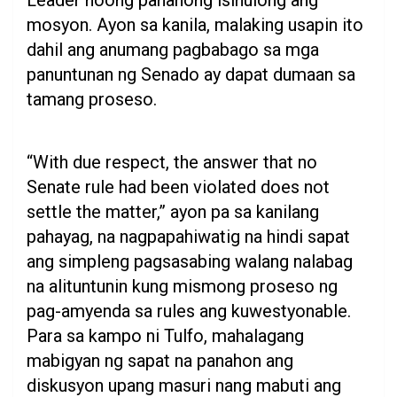
Leader noong panahong isinulong ang
mosyon. Ayon sa kanila, malaking usapin ito
dahil ang anumang pagbabago sa mga
panuntunan ng Senado ay dapat dumaan sa
tamang proseso.
“With due respect, the answer that no
Senate rule had been violated does not
settle the matter,” ayon pa sa kanilang
pahayag, na nagpapahiwatig na hindi sapat
ang simpleng pagsasabing walang nalabag
na alituntunin kung mismong proseso ng
pag-amyenda sa rules ang kuwestyonable.
Para sa kampo ni Tulfo, mahalagang
mabigyan ng sapat na panahon ang
diskusyon upang masuri nang mabuti ang