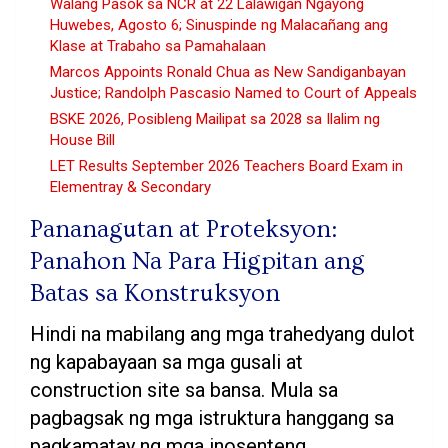
Walang Pasok sa NCR at 22 Lalawigan Ngayong
Huwebes, Agosto 6; Sinuspinde ng Malacañang ang
Klase at Trabaho sa Pamahalaan
Marcos Appoints Ronald Chua as New Sandiganbayan
Justice; Randolph Pascasio Named to Court of Appeals
BSKE 2026, Posibleng Mailipat sa 2028 sa Ilalim ng
House Bill
LET Results September 2026 Teachers Board Exam in
Elementray & Secondary
Pananagutan at Proteksyon:
Panahon Na Para Higpitan ang
Batas sa Konstruksyon
Hindi na mabilang ang mga trahedyang dulot
ng kapabayaan sa mga gusali at
construction site sa bansa. Mula sa
pagbagsak ng mga istruktura hanggang sa
pagkamatay ng mga inosenteng