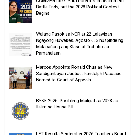
COMMENTARY: Sara Duterte’s Impeachment
Battle Ends, but the 2028 Political Contest
Begins
Walang Pasok sa NCR at 22 Lalawigan
Ngayong Huwebes, Agosto 6; Sinuspinde ng
Malacañang ang Klase at Trabaho sa
Pamahalaan
Marcos Appoints Ronald Chua as New
Sandiganbayan Justice; Randolph Pascasio
Named to Court of Appeals
BSKE 2026, Posibleng Mailipat sa 2028 sa
Ilalim ng House Bill
LET Results September 2026 Teachers Board