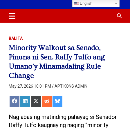
Skip
English
Most Trusted Information
APTIKONS
to
content
BALITA
Minority Walkout sa Senado,
Pinuna ni Sen. Raffy Tulfo ang
Umano’y Minamadaling Rule
Change
May 27, 2026 10:01 PM
APTIKONS ADMIN
Share
Share
Share
Share
Share
on
on
on
on
on
Facebook
LinkedIn
X
Reddit
Bluesky
(Twitter)
Naglabas ng matinding pahayag si Senador
Raffy Tulfo kaugnay ng naging “minority