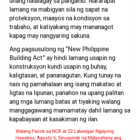
unang nalalagay sa panganib. Nararapat
lamang na mabigyan sila ng sapat na
proteksyon, maayos na kondisyon sa
trabaho, at katiyakang may mananagot
kapag may nangyaring sakuna.
Ang pagsusulong ng “New Philippine
Building Act” ay hindi lamang usapin ng
konstruksyon kundi usapin ng buhay,
kaligtasan, at pananagutan. Kung tunay na
nais ng pamahalaan ang isang makatao at
ligtas na lipunan, panahon na upang palitan
ang mga lumang batas at tiyaking walang
manggagawang mamamatay dahil lamang sa
kapabayaan at kasakiman ng ilan.
Walang Pasok sa NCR at 22 Lalawigan Ngayong
Huwebes, Agosto 6; Sinuspinde ng Malacañang ang