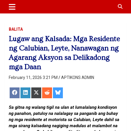
APTIKONS
content
BALITA
Lugaw ang Kalsada: Mga Residente
ng Calubian, Leyte, Nanawagan ng
Agarang Aksyon sa Delikadong
mga Daan
February 11, 2026 3:21 PM
APTIKONS ADMIN
Share
Share
Share
Share
Share
on
on
on
on
on
Facebook
LinkedIn
X
Reddit
Bluesky
(Twitter)
Sa gitna ng walang tigil na ulan at lumalalang kondisyon
ng panahon, patuloy na nalalagay sa panganib ang buhay
ng mga residente at motorista sa Calubian, Leyte dahil sa
mga sirang kalsadang nagiging madulas at malambot na