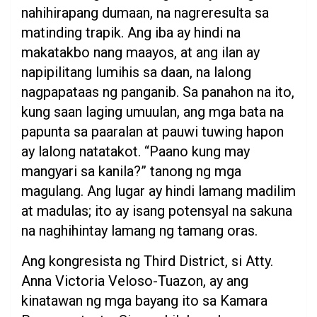
nahihirapang dumaan, na nagreresulta sa
matinding trapik. Ang iba ay hindi na
makatakbo nang maayos, at ang ilan ay
napipilitang lumihis sa daan, na lalong
nagpapataas ng panganib. Sa panahon na ito,
kung saan laging umuulan, ang mga bata na
papunta sa paaralan at pauwi tuwing hapon
ay lalong natatakot. “Paano kung may
mangyari sa kanila?” tanong ng mga
magulang. Ang lugar ay hindi lamang madilim
at madulas; ito ay isang potensyal na sakuna
na naghihintay lamang ng tamang oras.
Ang kongresista ng Third District, si Atty.
Anna Victoria Veloso-Tuazon, ay ang
kinatawan ng mga bayang ito sa Kamara