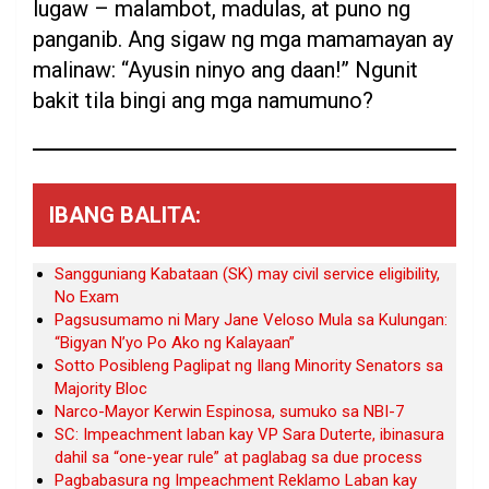
lugaw – malambot, madulas, at puno ng
panganib. Ang sigaw ng mga mamamayan ay
malinaw: “Ayusin ninyo ang daan!” Ngunit
bakit tila bingi ang mga namumuno?
IBANG BALITA:
Sangguniang Kabataan (SK) may civil service eligibility,
No Exam
Pagsusumamo ni Mary Jane Veloso Mula sa Kulungan:
“Bigyan N’yo Po Ako ng Kalayaan”
Sotto Posibleng Paglipat ng Ilang Minority Senators sa
Majority Bloc
Narco-Mayor Kerwin Espinosa, sumuko sa NBI-7
SC: Impeachment laban kay VP Sara Duterte, ibinasura
dahil sa “one-year rule” at paglabag sa due process
Pagbabasura ng Impeachment Reklamo Laban kay