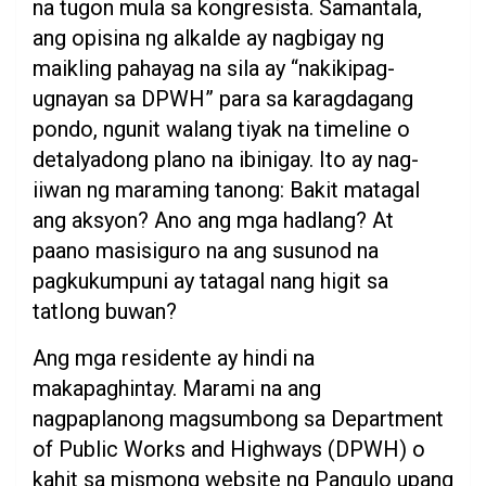
na tugon mula sa kongresista. Samantala,
ang opisina ng alkalde ay nagbigay ng
maikling pahayag na sila ay “nakikipag-
ugnayan sa DPWH” para sa karagdagang
pondo, ngunit walang tiyak na timeline o
detalyadong plano na ibinigay. Ito ay nag-
iiwan ng maraming tanong: Bakit matagal
ang aksyon? Ano ang mga hadlang? At
paano masisiguro na ang susunod na
pagkukumpuni ay tatagal nang higit sa
tatlong buwan?
Ang mga residente ay hindi na
makapaghintay. Marami na ang
nagpaplanong magsumbong sa Department
of Public Works and Highways (DPWH) o
kahit sa mismong website ng Pangulo upang