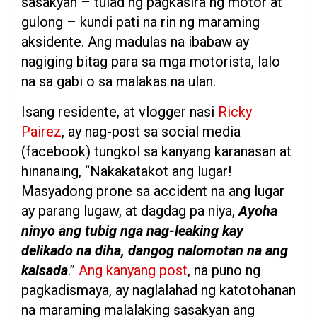
sasakyan – tulad ng pagkasira ng motor at
gulong – kundi pati na rin ng maraming
aksidente. Ang madulas na ibabaw ay
nagiging bitag para sa mga motorista, lalo
na sa gabi o sa malakas na ulan.
Isang residente, at vlogger nasi
Ricky
Pairez
, ay nag-post sa social media
(facebook) tungkol sa kanyang karanasan at
hinanaing, “Nakakatakot ang lugar!
Masyadong prone sa accident na ang lugar
ay parang lugaw, at dagdag pa niya,
Ayoha
ninyo ang tubig nga nag-leaking kay
delikado na diha, dangog nalomotan na ang
kalsada
.”
Ang kanyang post
, na puno ng
pagkadismaya, ay naglalahad ng katotohanan
na maraming malalaking sasakyan ang