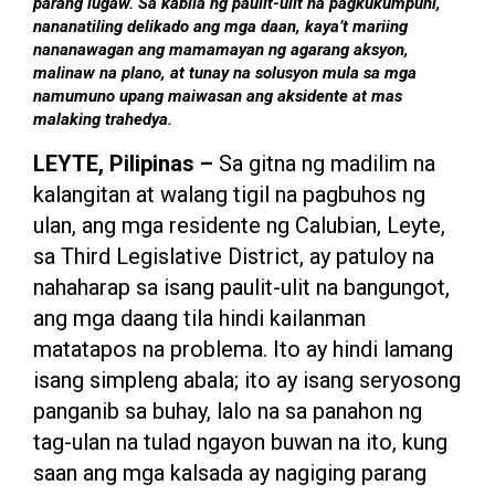
parang lugaw. Sa kabila ng paulit-ulit na pagkukumpuni,
nananatiling delikado ang mga daan, kaya’t mariing
nananawagan ang mamamayan ng agarang aksyon,
malinaw na plano, at tunay na solusyon mula sa mga
namumuno upang maiwasan ang aksidente at mas
malaking trahedya.
LEYTE, Pilipinas –
Sa gitna ng madilim na
kalangitan at walang tigil na pagbuhos ng
ulan, ang mga residente ng Calubian, Leyte,
sa Third Legislative District, ay patuloy na
nahaharap sa isang paulit-ulit na bangungot,
ang mga daang tila hindi kailanman
matatapos na problema. Ito ay hindi lamang
isang simpleng abala; ito ay isang seryosong
panganib sa buhay, lalo na sa panahon ng
tag-ulan na tulad ngayon buwan na ito, kung
saan ang mga kalsada ay nagiging parang