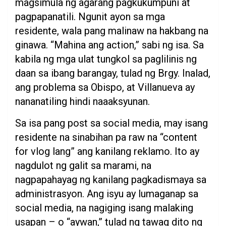
magsimula ng agarang pagkukumpuni at
pagpapanatili. Ngunit ayon sa mga
residente, wala pang malinaw na hakbang na
ginawa. “Mahina ang action,” sabi ng isa. Sa
kabila ng mga ulat tungkol sa paglilinis ng
daan sa ibang barangay, tulad ng Brgy. Inalad,
ang problema sa Obispo, at Villanueva ay
nananatiling hindi naaaksyunan.
Sa isa pang post sa social media, may isang
residente na sinabihan pa raw na “content
for vlog lang” ang kanilang reklamo. Ito ay
nagdulot ng galit sa marami, na
nagpapahayag ng kanilang pagkadismaya sa
administrasyon. Ang isyu ay lumaganap sa
social media, na nagiging isang malaking
usapan – o “aywan,” tulad ng tawag dito ng