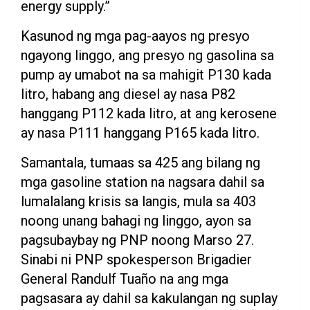
energy supply.”
Kasunod ng mga pag-aayos ng presyo
ngayong linggo, ang presyo ng gasolina sa
pump ay umabot na sa mahigit P130 kada
litro, habang ang diesel ay nasa P82
hanggang P112 kada litro, at ang kerosene
ay nasa P111 hanggang P165 kada litro.
Samantala, tumaas sa 425 ang bilang ng
mga gasoline station na nagsara dahil sa
lumalalang krisis sa langis, mula sa 403
noong unang bahagi ng linggo, ayon sa
pagsubaybay ng PNP noong Marso 27.
Sinabi ni PNP spokesperson Brigadier
General Randulf Tuaño na ang mga
pagsasara ay dahil sa kakulangan ng suplay