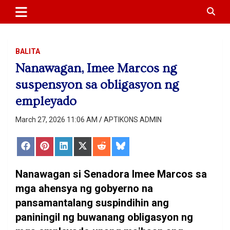
APTIKONS
content
BALITA
Nanawagan, Imee Marcos ng
suspensyon sa obligasyon ng
empleyado
March 27, 2026 11:06 AM
APTIKONS ADMIN
Share
Share
Share
Share
Share
Share
on
on
on
on
on
on
Facebook
Pinterest
LinkedIn
X
Reddit
Bluesky
(Twitter)
Nanawagan si Senadora Imee Marcos sa
mga ahensya ng gobyerno na
pansamantalang suspindihin ang
paniningil ng buwanang obligasyon ng