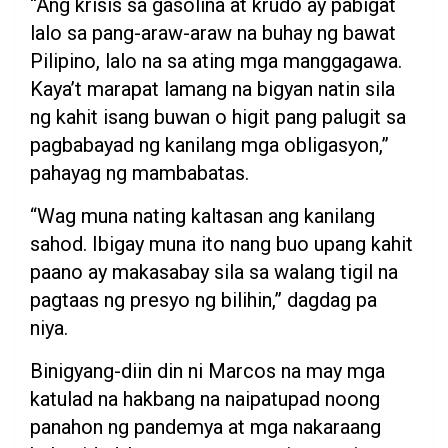
“Ang krisis sa gasolina at krudo ay pabigat
lalo sa pang-araw-araw na buhay ng bawat
Pilipino, lalo na sa ating mga manggagawa.
Kaya’t marapat lamang na bigyan natin sila
ng kahit isang buwan o higit pang palugit sa
pagbabayad ng kanilang mga obligasyon,”
pahayag ng mambabatas.
“Wag muna nating kaltasan ang kanilang
sahod. Ibigay muna ito nang buo upang kahit
paano ay makasabay sila sa walang tigil na
pagtaas ng presyo ng bilihin,” dagdag pa
niya.
Binigyang-diin din ni Marcos na may mga
katulad na hakbang na naipatupad noong
panahon ng pandemya at mga nakaraang