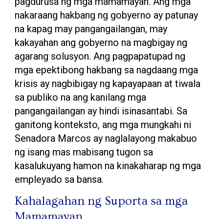
pagdurusa ng mga mamamayan. Ang mga
nakaraang hakbang ng gobyerno ay patunay
na kapag may pangangailangan, may
kakayahan ang gobyerno na magbigay ng
agarang solusyon. Ang pagpapatupad ng
mga epektibong hakbang sa nagdaang mga
krisis ay nagbibigay ng kapayapaan at tiwala
sa publiko na ang kanilang mga
pangangailangan ay hindi isinasantabi. Sa
ganitong konteksto, ang mga mungkahi ni
Senadora Marcos ay naglalayong makabuo
ng isang mas mabisang tugon sa
kasalukuyang hamon na kinakaharap ng mga
empleyado sa bansa.
Kahalagahan ng Suporta sa mga
Mamamayan