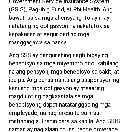
Government Service Insurance System
(GSIS), Pag-ibig Fund, at PhilHealth. Ang
bawat isa sa mga ahensyang ito ay may
natatanging obligasyon na nakatutok sa
kapakanan at seguridad ng mga
manggagawa sa bansa.
Ang SSS ay pangunahing nagbibigay ng
benepisyo sa mga miyembro nito, kabilang
na ang pensyon, mga benepisyo sa sakit, at
iba pa. Ang pansamantalang suspensyon ng
kanilang mga obligasyon ay maaaring
magdulot ng pagkaantala sa mga
benepisyong dapat natatanggap ng mga
empleyado, na nagreresulta sa mas
matinding suliranin para sa kanila. Ang GSIS
naman ay naglalaan ng insurance coverage