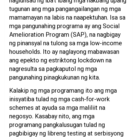
naglunsad ng iba’t ibang mga hakbang upang
tugunan ang mga pangangailangan ng mga
mamamayan na labis na naapektuhan. Isa sa
mga pangunahing programa ay ang Social
Amelioration Program (SAP), na nagbigay
ng pinansyal na tulong sa mga low-income
households. Ito ay naglayong mabawasan
ang epekto ng estriktong lockdown na
nagresulta sa pagkaputol ng mga
pangunahing pinagkukunan ng kita.
Kalakip ng mga programang ito ang mga
inisyatiba tulad ng mga cash-for-work
schemes at ayuda sa mga maliliit na
negosyo. Kasabay nito, ang mga
programang pangkalusugan tulad ng
pagbibigay ng libreng testing at serbisyong