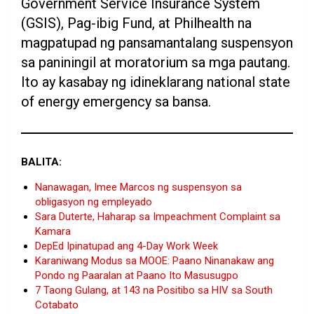
Government Service Insurance System
(GSIS), Pag-ibig Fund, at Philhealth na
magpatupad ng pansamantalang suspensyon
sa paniningil at moratorium sa mga pautang.
Ito ay kasabay ng idineklarang national state
of energy emergency sa bansa.
BALITA:
Nanawagan, Imee Marcos ng suspensyon sa
obligasyon ng empleyado
Sara Duterte, Haharap sa Impeachment Complaint sa
Kamara
DepEd Ipinatupad ang 4-Day Work Week
Karaniwang Modus sa MOOE: Paano Ninanakaw ang
Pondo ng Paaralan at Paano Ito Masusugpo
7 Taong Gulang, at 143 na Positibo sa HIV sa South
Cotabato