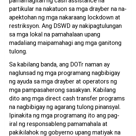
pamamagitan ng cash assistance na
partikular na nakatuon sa mga drayber na na-
apektohan ng mga nakaraang lockdown at
restriksyon. Ang DSWD ay nakipagtulungan
sa mga lokal na pamahalaan upang
madaliang maipamahagi ang mga ganitong
tulong.
Sa kabilang banda, ang DOTr naman ay
naglunsad ng mga programang nagbibigay
ng ayuda sa mga drayber at operators ng
mga pampasaherong sasakyan. Kabilang
dito ang mga direct cash transfer programs
na nagbibigay ng agarang tulong pinansyal.
Ipinakita ng mga programang ito ang pag-
iral ng responsableng pamamahala at
pakikilahok ng gobyerno upang matiyak na