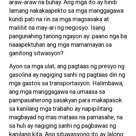
araw-araw na buhay. Ang mga ito ay hindi
lamang nakakaapekto sa mga manggagawa
kundi pati na rin sa mga magsasaka at
maliliit na may-ari ng negosyo. Isang
pangunahing tanong ngayon ay: paano nga ba
naaapektuhan ang mga mamamayan sa
ganitong sitwasyon?
Ayon sa mga ulat, ang pagtaas ng presyo ng
gasolina ay nagiging sanhi ng pagtaas din ng
mga gastos sa transportasyon. Halimbawa,
ang mga manggagawa na umaasa sa
pampasaherong sasakyan para makapasok
sa kanilang mga trabaho ay napipilitang
magbayad ng mas mataas na pamasahe, na
sa huli ay nagiging sanhi ng pagbawas ng
kanilang kita. Ang situwasyong ito ay lalong