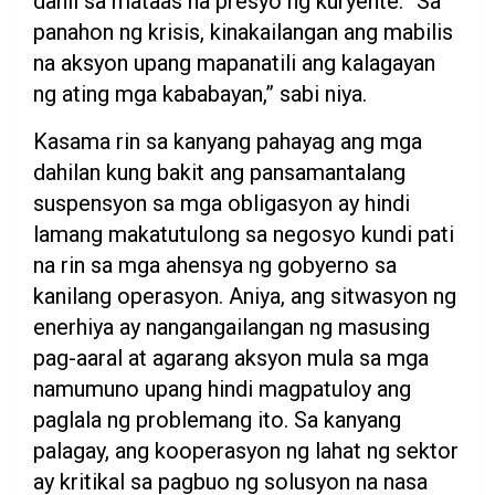
dahil sa mataas na presyo ng kuryente. “Sa
panahon ng krisis, kinakailangan ang mabilis
na aksyon upang mapanatili ang kalagayan
ng ating mga kababayan,” sabi niya.
Kasama rin sa kanyang pahayag ang mga
dahilan kung bakit ang pansamantalang
suspensyon sa mga obligasyon ay hindi
lamang makatutulong sa negosyo kundi pati
na rin sa mga ahensya ng gobyerno sa
kanilang operasyon. Aniya, ang sitwasyon ng
enerhiya ay nangangailangan ng masusing
pag-aaral at agarang aksyon mula sa mga
namumuno upang hindi magpatuloy ang
paglala ng problemang ito. Sa kanyang
palagay, ang kooperasyon ng lahat ng sektor
ay kritikal sa pagbuo ng solusyon na nasa