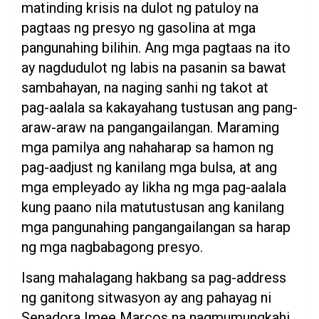
matinding krisis na dulot ng patuloy na
pagtaas ng presyo ng gasolina at mga
pangunahing bilihin. Ang mga pagtaas na ito
ay nagdudulot ng labis na pasanin sa bawat
sambahayan, na naging sanhi ng takot at
pag-aalala sa kakayahang tustusan ang pang-
araw-araw na pangangailangan. Maraming
mga pamilya ang nahaharap sa hamon ng
pag-aadjust ng kanilang mga bulsa, at ang
mga empleyado ay likha ng mga pag-aalala
kung paano nila matutustusan ang kanilang
mga pangunahing pangangailangan sa harap
ng mga nagbabagong presyo.
Isang mahalagang hakbang sa pag-address
ng ganitong sitwasyon ay ang pahayag ni
Senadora Imee Marcos na nagmumungkahi