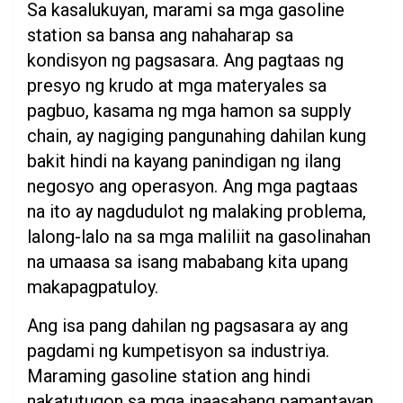
Sa kasalukuyan, marami sa mga gasoline
station sa bansa ang nahaharap sa
kondisyon ng pagsasara. Ang pagtaas ng
presyo ng krudo at mga materyales sa
pagbuo, kasama ng mga hamon sa supply
chain, ay nagiging pangunahing dahilan kung
bakit hindi na kayang panindigan ng ilang
negosyo ang operasyon. Ang mga pagtaas
na ito ay nagdudulot ng malaking problema,
lalong-lalo na sa mga maliliit na gasolinahan
na umaasa sa isang mababang kita upang
makapagpatuloy.
Ang isa pang dahilan ng pagsasara ay ang
pagdami ng kumpetisyon sa industriya.
Maraming gasoline station ang hindi
nakatutugon sa mga inaasahang pamantayan