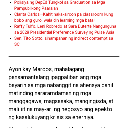
Polisiya ng DepEd Tungkol sa Graduation sa Mga
Pampublikong Paaralan
Clarita Carlos—Kahit naka-aircon pa classroom kung
bobo ang guro, wala din learning mga bata!
Raffy Tulfo, Leni Robredo at Sara Duterte Nangunguna
sa 2028 Presidential Preference Survey ng Pulse Asia
Sen. Tito Sotto, sinampahan ng indirect contempt sa
SC
Ayon kay Marcos, mahalagang
pansamantalang ipagpaliban ang mga
bayarin sa mga nabanggit na ahensya dahil
matinding nararamdaman ng mga
manggagawa, magsasaka, mangingisda, at
maliliit na may-ari ng negosyo ang epekto
ng kasalukuyang krisis sa enerhiya.